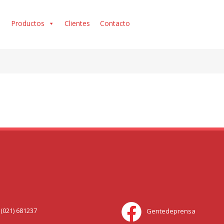
Productos
Clientes
Contacto
021) 681237
Gentedeprensa